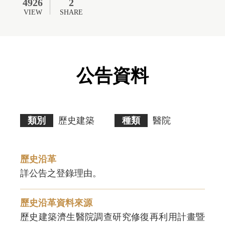
無
4926
2
障
VIEW
SHARE
礙
AA
標
準。
請
使
公告資料
用
者
瀏
覽
畫
面
類別
歷史建築
種類
醫院
時
須
多
加
歷史沿革
注
意。
歷史沿革資料來源
歷史建築濟生醫院調查研究修復再利用計畫暨