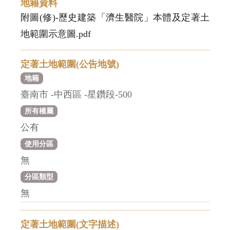
地籍資料
附圖(修)-歷史建築「濟生醫院」本體及定著土
地範圍示意圖.pdf
定著土地範圍(公告地號)
地籍
臺南市 -中西區 -星鑽段-500
所有權屬
公有
使用分區
無
分區類型
無
定著土地範圍(文字描述)