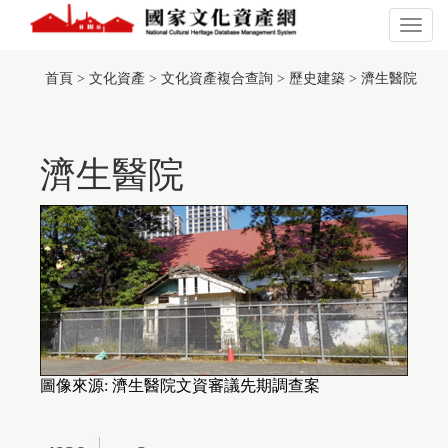
跳
到
展
主
開
:::
此
要
或
頁
首頁
>
文化資產
>
文化資產複合查詢
>
歷史建築
>
濟生醫院
內
關
面
容
閉
有
區
主
採
塊
選
用
單
濟生醫院
TGOS
Map
的
第
三
方
服
務，
惟
該
服
務
並
圖像來源: 濟生醫院文資審議先期調查案
未
符
合