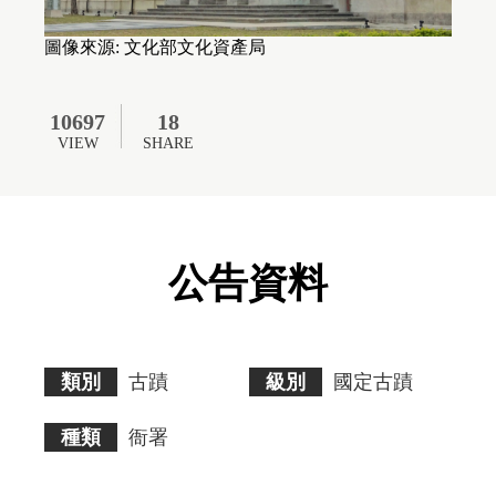
無
障
礙
圖像來源: 文化部文化資產局
AA
標
準。
10697
18
請
使
VIEW
SHARE
用
者
瀏
覽
畫
面
公告資料
時
須
多
加
注
意。
類別
古蹟
級別
國定古蹟
種類
衙署