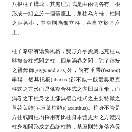
八根柱子構成，其處理方式是由兩側各有三根
形成一組立於一個基座上，角柱為方桂，柱間
之距甚小，中央則為獨立柱，各自立於基座
上。
柱子略帶有矯飾風格，變形介乎愛奧尼克柱式
與複合柱式間之柱，四角渦卷之間，除了傳統
之蛋鏢飾(eggs and arts)外，尚有垂帶(festoon)
串聯，然其托板(abacus )卻不似一般愛奧尼克
柱式之方形而是像複合柱式之內凹四角形，而
渦卷之下柱身之上卻無複合柱式之主要特徵之
莨苕葉飾(芼茛葉柱頭)( acanthus)。柱身不管是
方柱或圓柱均採用有比柱身本體更大之方體與
柱身相間形成之凸緣柱體，基座則於角落為長