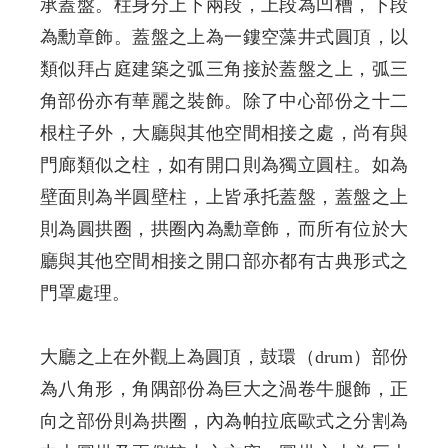
承蓋盤。柱身分上下兩段，上段為凹槽，下段
為勳章飾。蓋盤之上為一鏤空藻井式圓頂，以
類似拜占庭建築之弧三角接於蓋盤之上，弧三
角部份亦有華麗之裝飾。除了中心部份之十二
根柱子外，大廳與其他空間相接之處，尚有與
門廊類似之柱，如有開口則為獨立圓柱。如為
壁面則為半圓壁柱，上皆承托蓋盤，蓋盤之上
則為圓拱圈，拱圈內為勳章飾，而所有位於大
廳與其他空間相接之開口部亦都有古典形式之
門罩處理。
大廳之上在外觀上為圓頂，鼓環（drum）部份
為八角形，角隅部份為巨大之渦卷牛腿飾，正
向之部份則為拱圈，內為帕拉底歐式之分割為