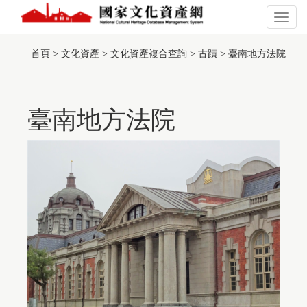
跳
到
展
主
開
:::
此
要
或
頁
首頁
>
文化資產
>
文化資產複合查詢
>
古蹟
>
臺南地方法院
內
關
面
容
閉
有
區
主
採
塊
選
用
單
臺南地方法院
TGOS
Map
的
第
三
方
服
務，
惟
該
服
務
並
未
符
合