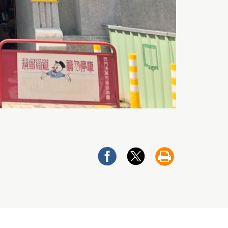
分
分
友
享
享
善
至
至
列
Facebook
twitter
印