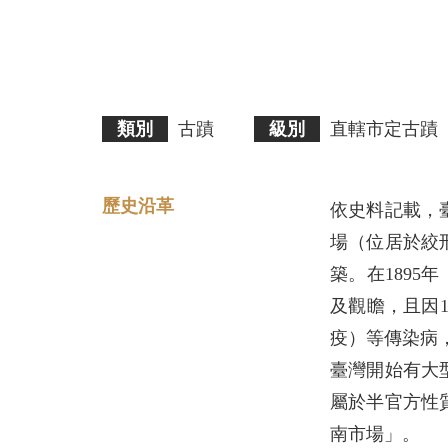
類別
古蹟
級別
直轄市定古蹟
歷史沿革
依史料記載，
場（位居於絞
築。在189
及觀瞻，且因
疫）等傳染病
臺灣開始有大
屬於半官方性
南市場」。