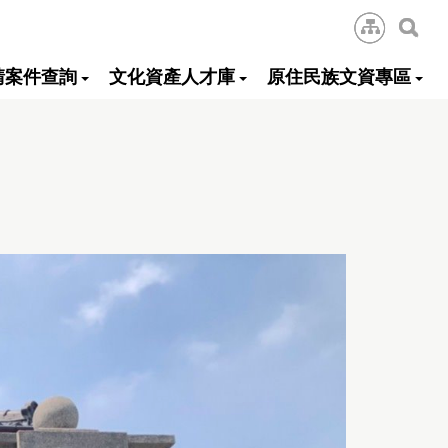
:::
網
站
導
搜
覽
尋
請案件查詢
文化資產人才庫
原住民族文資專區