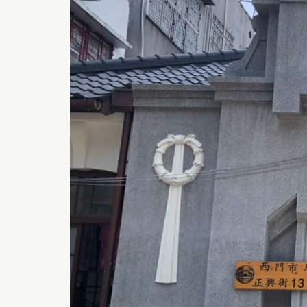
符
合
無
障
礙
AA
標
準。
請
使
用
者
瀏
覽
畫
面
時
須
多
加
注
意。