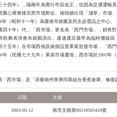
明治三十四年），隔兩年為實行市區改正，也因為交通運輸
間重心逐漸移至西市場附近。後陸續出現「淺草」市場、
936年（昭和十一年）為臺南市娛樂及民生必需品之中心。
（民國四十年）代，「西市場」更名為「西門市場」，銷售
有歌舞表演會布袋戲演出。週邊露店最早為臨時攤販區
民國四十五年）在市場西側及南側設置果菜批發市場，「西
990年（民國七十九年）果菜市場遷地，西市場於2003
。
蹟「西市場」及「原臺南州青果同業組合香蕉倉庫」修復調
日期
文號
2003-05-12
南市文維第09218505410號