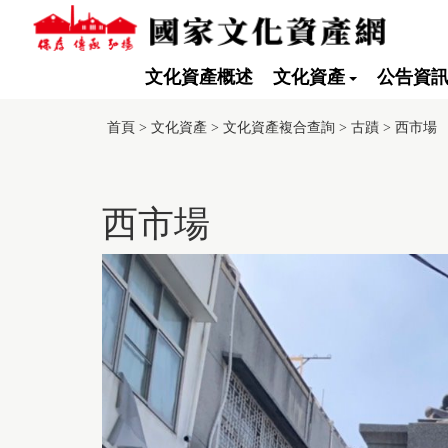
跳
到
主
要
文化資產概述
文化資產
公告資
內
容
:::
此
區
頁
首頁
>
文化資產
>
文化資產複合查詢
>
古蹟
>
西市場
塊
面
有
採
用
西市場
TGOS
Map
的
第
三
方
服
務，
惟
該
服
務
並
未