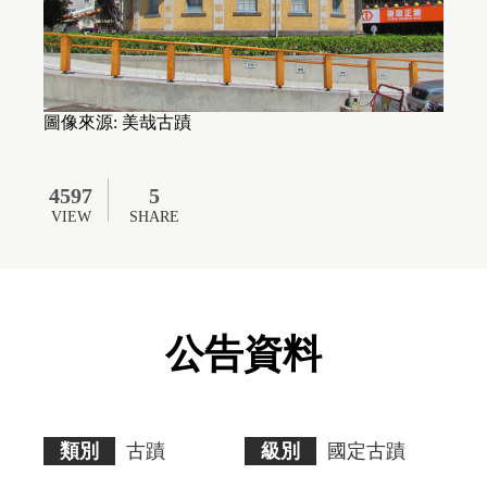
無
障
礙
AA
標
準。
請
圖像來源: 美哉古蹟
使
用
者
4597
5
瀏
覽
VIEW
SHARE
畫
面
時
須
多
加
公告資料
注
意。
類別
古蹟
級別
國定古蹟