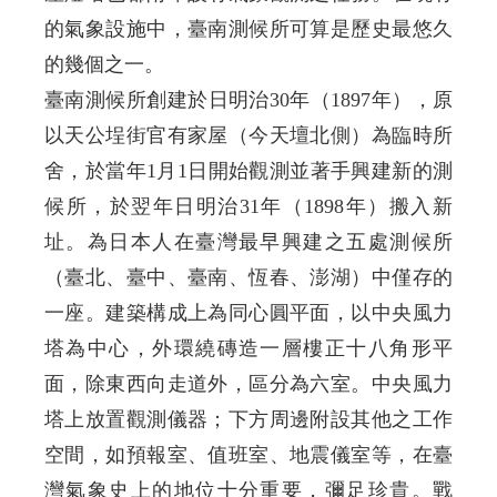
的氣象設施中，臺南測候所可算是歷史最悠久
的幾個之一。
臺南測候所創建於日明治30年（1897年），原
以天公埕街官有家屋（今天壇北側）為臨時所
舍，於當年1月1日開始觀測並著手興建新的測
候所，於翌年日明治31年（1898年）搬入新
址。為日本人在臺灣最早興建之五處測候所
（臺北、臺中、臺南、恆春、澎湖）中僅存的
一座。建築構成上為同心圓平面，以中央風力
塔為中心，外環繞磚造一層樓正十八角形平
面，除東西向走道外，區分為六室。中央風力
塔上放置觀測儀器；下方周邊附設其他之工作
空間，如預報室、值班室、地震儀室等，在臺
灣氣象史上的地位十分重要，彌足珍貴。戰