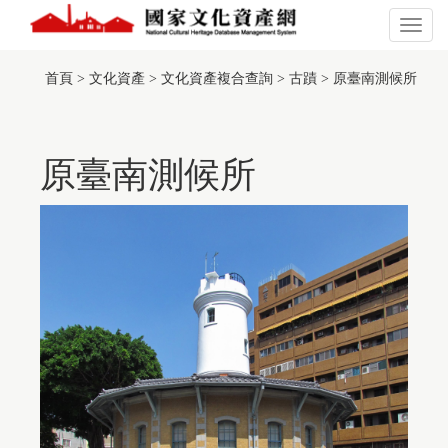
跳
到
展
主
開
:::
此
要
或
頁
首頁
>
文化資產
>
文化資產複合查詢
>
古蹟
>
原臺南測候所
內
關
面
容
閉
有
區
主
採
塊
選
用
單
原臺南測候所
TGOS
Map
的
第
三
方
服
務，
惟
該
服
務
並
未
符
合