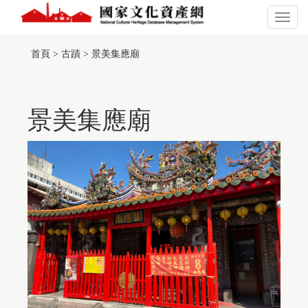
跳
到
展
主
開
:::
此
要
或
頁
首頁
>
古蹟
>
景美集應廟
內
關
面
容
閉
有
區
主
採
塊
選
用
單
景美集應廟
TGOS
Map
的
第
三
方
服
務，
惟
該
服
務
並
未
符
合