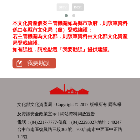
prev
next
本文化資產個案主管機關如為縣市政府，則該筆資料
係由各縣市文化局（處）登載維護；
若主管機關為文化部，則該筆資料由文化部文化資產
局登載維護。
如有誤植，請您點選「我要勘誤」提供建議。
我要勘誤
文化部文化資產局 ‧ Copyright © 2017 版權所有
隱私權
及資訊安全政策宣示
|
網站資料開放宣告
電話：(04)2217-7777‧傳真：(04)22293027‧地址：40247
台中市南區復興路三段362號、700台南市中西區中正路
1-1號