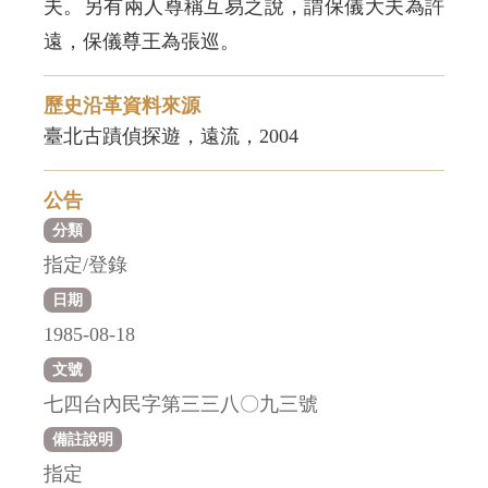
夫。另有兩人尊稱互易之說，謂保儀大夫為許
遠，保儀尊王為張巡。
歷史沿革資料來源
臺北古蹟偵探遊，遠流，2004
公告
分類
指定/登錄
日期
1985-08-18
文號
七四台內民字第三三八〇九三號
備註說明
指定