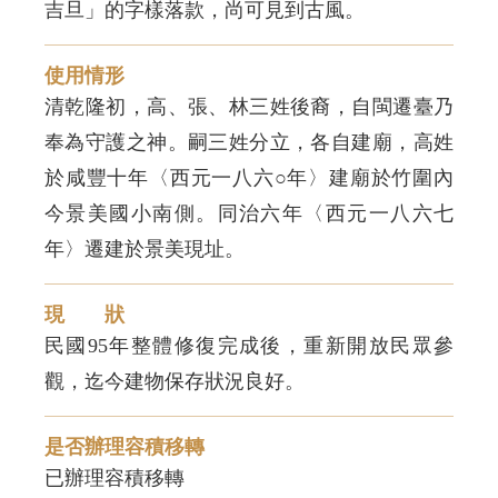
吉旦」的字樣落款，尚可見到古風。
使用情形
清乾隆初，高、張、林三姓後裔，自閩遷臺乃
奉為守護之神。嗣三姓分立，各自建廟，高姓
於咸豐十年〈西元一八六○年〉建廟於竹圍內
今景美國小南側。同治六年〈西元一八六七
年〉遷建於景美現址。
現 狀
民國95年整體修復完成後，重新開放民眾參
觀，迄今建物保存狀況良好。
是否辦理容積移轉
已辦理容積移轉