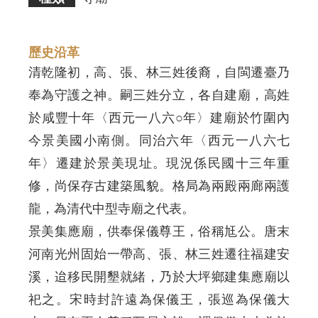
歷史沿革
清乾隆初，高、張、林三姓後裔，自閩遷臺乃
奉為守護之神。嗣三姓分立，各自建廟，高姓
於咸豐十年〈西元一八六○年〉建廟於竹圍內
今景美國小南側。同治六年〈西元一八六七
年〉遷建於景美現址。現況係民國十三年重
修，尚保存古建築風貌。格局為兩殿兩廊兩護
龍，為清代中型寺廟之代表。
景美集應廟，供奉保儀尊王，俗稱尪公。唐末
河南光州固始一帶高、張、林三姓遷往福建安
溪，迨移民開墾就緒，乃於大坪鄉建集應廟以
祀之。宋時封許遠為保儀王，張巡為保儀大