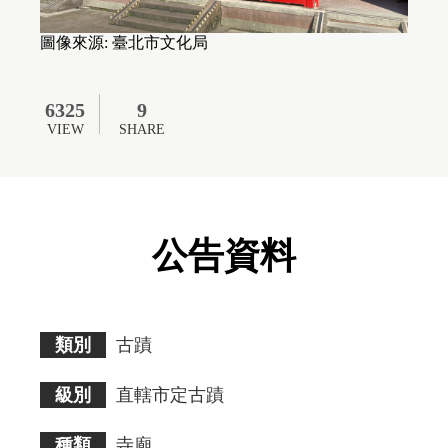
無
障
礙
圖像來源: 臺北市文化局
AA
標
準。
6325
9
請
使
VIEW
SHARE
用
者
瀏
覽
畫
面
公告資料
時
須
多
加
注
意。
類別
古蹟
級別
直轄市定古蹟
種類
寺廟