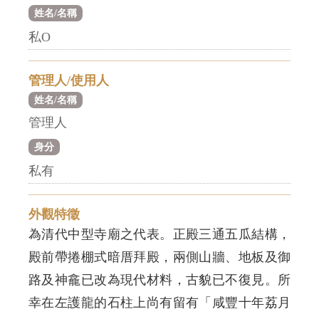
姓名/名稱
私O
管理人/使用人
姓名/名稱
管理人
身分
私有
外觀特徵
為清代中型寺廟之代表。正殿三通五瓜結構，
殿前帶捲棚式暗厝拜殿，兩側山牆、地板及御
路及神龕已改為現代材料，古貌已不復見。所
幸在左護龍的石柱上尚有留有「咸豐十年荔月