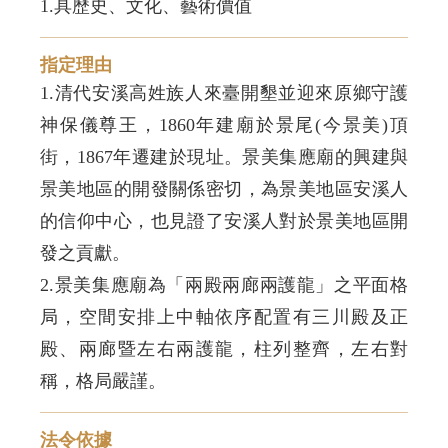
1.具歷史、文化、藝術價值
指定理由
1.清代安溪高姓族人來臺開墾並迎來原鄉守護
神保儀尊王，1860年建廟於景尾(今景美)頂
街，1867年遷建於現址。景美集應廟的興建與
景美地區的開發關係密切，為景美地區安溪人
的信仰中心，也見證了安溪人對於景美地區開
發之貢獻。
2.景美集應廟為「兩殿兩廊兩護龍」之平面格
局，空間安排上中軸依序配置有三川殿及正
殿、兩廊暨左右兩護龍，柱列整齊，左右對
稱，格局嚴謹。
法令依據