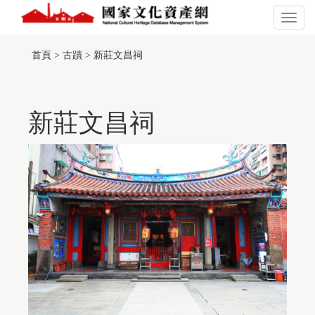
跳
到
展
主
開
:::
此
要
或
頁
首頁
>
古蹟
>
新莊文昌祠
內
關
面
容
閉
有
區
主
採
塊
選
用
單
新莊文昌祠
TGOS
Map
的
第
三
方
服
務，
惟
該
服
務
並
未
符
合