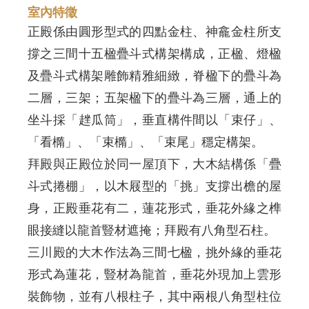
室內特徵
正殿係由圓形型式的四點金柱、神龕金柱所支
撐之三間十五楹疊斗式構架構成，正楹、燈楹
及疊斗式構架雕飾精雅細緻，脊楹下的疊斗為
二層，三架；五架楹下的疊斗為三層，通上的
坐斗採「趖瓜筒」，垂直構件間以「束仔」、
「看橢」、「束橢」、「束尾」穩定構架。
拜殿與正殿位於同一屋頂下，大木結構係「疊
斗式捲棚」，以木屐型的「挑」支撐出檐的屋
身，正殿垂花有二，蓮花形式，垂花外緣之榫
眼接縫以龍首豎材遮掩；拜殿有八角型石柱。
三川殿的大木作法為三間七楹，挑外緣的垂花
形式為蓮花，豎材為龍首，垂花外現加上雲形
裝飾物，並有八根柱子，其中兩根八角型柱位