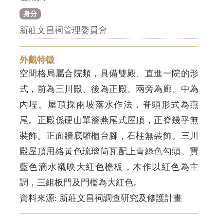
身分
新莊文昌祠管理委員會
外觀特徵
空間格局屬合院類，具備雙殿、直進一院的形
式，前為三川殿、後為正殿、兩旁為廊、中為
內埕。屋頂採兩坡落水作法，脊頭形式為燕
尾。正殿係硬山單簷燕尾式屋頂，正脊幾乎無
裝飾。正面牆底雕櫃台腳，石柱無裝飾。三川
殿屋頂用絡黃色琉璃筒瓦配上青綠色勾頭、寶
藍色滴水襯映大紅色檐板，木作以紅色為主
調，三組板門及門檻為大紅色。