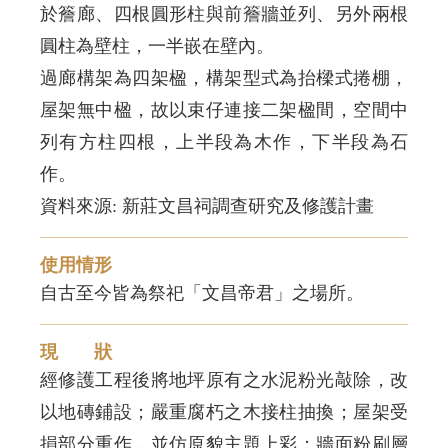
於簷廊、四根圓形柱與前簷牆並列、另外兩根
圓柱為壁柱，一半嵌在壁內。
過廊構架為四架楹，構架型式為抬樑式捲棚，
屋架無中楹，故以束仔連接二架楹間，空間中
列有方柱四根，上半段為木作，下半段為石
作。
使用情形
現 狀
經修護工程後將地坪原有之水泥粉光敲除，改
以地磚鋪設；嚴重腐朽之木接柱抽換；屋架受
損部分重作，並仿原貌主題上彩；牆面粉刷層