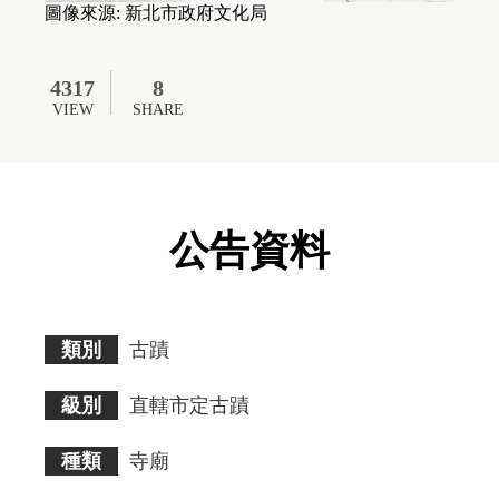
無
圖像來源: 新北市政府文化局
障
礙
AA
標
4317
8
準。
VIEW
SHARE
請
使
用
者
瀏
覽
公告資料
畫
面
時
須
多
加
類別
古蹟
注
意。
級別
直轄市定古蹟
種類
寺廟