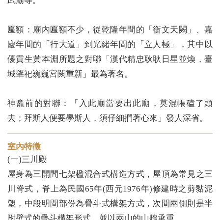
武廟等。
匾額：廟內匾額不少，從乾隆年間的「衡文天闕」、嘉
慶年間的「行大道」到光緒年間的「立人極」，其中以
優貢生黃本淵所題之對聯「漢代精忠耿耿日星並煥，臺
城肇祀巍巍宮闕重新」最為著名。
神龕前的對聯：「入此廟當要出此廟，莫混帳磕了頭
去；拜斯人便要學斯人，須仔細捫著心來」發人深省。
室內特徵
(一)三川殿
屋身為三開間七架楹混合式構造方式，屋頂為常見之三
川脊式，脊上為民國65年(西元1976年)修建時之剪黏泥
塑，中段明間部份為疊斗式構架方式，次間兩側則是半
附壁式的疊斗構架形式，並以兩山的山牆承重。