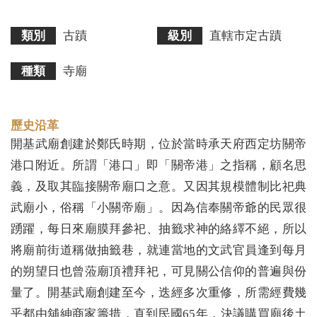
類別
古蹟
級別
直轄市定古蹟
種類
寺廟
歷史沿革
開基武廟創建於鄭氏時期，位於當時承天府西定坊關帝
港口附近。所謂「港口」即「關帝港」之指稱，顧名思
義，及取其臨接關帝廟口之意。又因其規模體制比祀典
武廟小，俗稱「小關帝廟」。因為信奉關帝爺的民眾很
踴躍，每日來廟膜拜參祀、抽籤求神的絡繹不絕，所以
將廟前街道稱做抽籤巷，就連當地的文武官員逢到每月
的朔望日也曾蒞廟頂禮拜祀，可見關公信仰的普遍與份
量了。開基武廟創建至今，迭經多次重修，所需經費幾
乎都由舖紳商家籌措，直到民國65年，決議購買廟後土