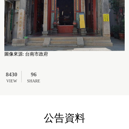
符
合
無
障
礙
AA
標
準。
請
圖像來源: 台南市政府
使
用
者
瀏
8430
96
覽
VIEW
SHARE
畫
面
時
須
多
加
公告資料
注
意。