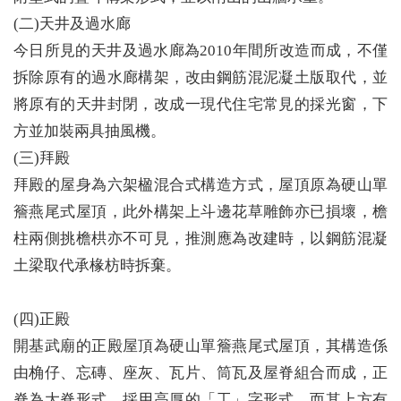
(二)天井及過水廊
今日所見的天井及過水廊為2010年間所改造而成，不僅
拆除原有的過水廊構架，改由鋼筋混泥凝土版取代，並
將原有的天井封閉，改成一現代住宅常見的採光窗，下
方並加裝兩具抽風機。
(三)拜殿
拜殿的屋身為六架楹混合式構造方式，屋頂原為硬山單
簷燕尾式屋頂，此外構架上斗邊花草雕飾亦已損壞，檐
柱兩側挑檐栱亦不可見，推測應為改建時，以鋼筋混凝
土梁取代承椽枋時拆棄。
(四)正殿
開基武廟的正殿屋頂為硬山單簷燕尾式屋頂，其構造係
由桷仔、忘磚、座灰、瓦片、筒瓦及屋脊組合而成，正
脊為大脊形式，採用高厚的「工」字形式，而其上方有