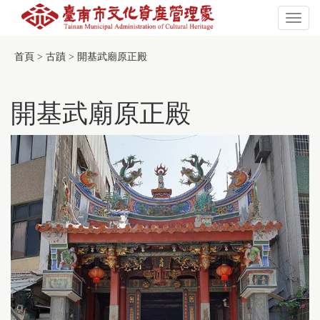
naviga
此
:::
頁
首頁
>
古蹟
>
開基武廟原正殿
面
有
採
開基武廟原正殿
用
TGOS
Map
的
第
三
方
服
務，
惟
該
服
務
並
未