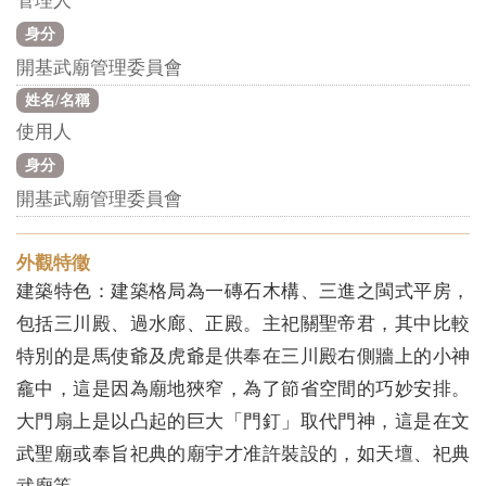
管理人
身分
開基武廟管理委員會
姓名/名稱
使用人
身分
開基武廟管理委員會
外觀特徵
建築特色：建築格局為一磚石木構、三進之閩式平房，
包括三川殿、過水廊、正殿。主祀關聖帝君，其中比較
特別的是馬使爺及虎爺是供奉在三川殿右側牆上的小神
龕中，這是因為廟地狹窄，為了節省空間的巧妙安排。
大門扇上是以凸起的巨大「門釘」取代門神，這是在文
武聖廟或奉旨祀典的廟宇才准許裝設的，如天壇、祀典