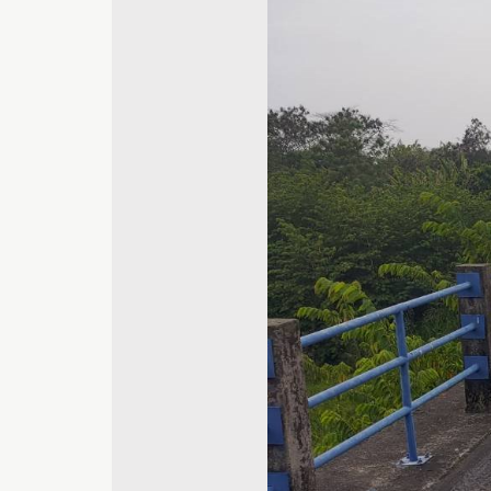
並
未
符
合
無
障
礙
AA
標
準。
請
使
用
者
瀏
覽
畫
面
時
須
多
加