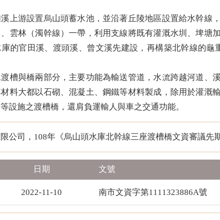
佃溪上游設置烏山頭蓄水池，並沿著丘陵地區設置給水幹線
）、雲林（濁幹線）一帶，利用支線將既有灌溉水圳、埤塘
水庫的官田溪、渡頭溪、曾文溪先建設，再構築北幹線的龜
水渡槽與橋兩部分，主要功能為輸送管道，水流跨越河道、
其材料大都以石砌、混凝土、鋼鐵等材料製成，除用於灌溉
軌等設施之渡槽橋，還肩負運輸人與車之交通功能。
限公司，108年《烏山頭水庫北幹線三座渡槽橋文資審議先
日期
文號
2022-11-10
南市文資字第1111323886A號