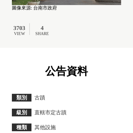
無
障
圖像來源: 台南市政府
礙
AA
標
準。
3703
4
請
VIEW
SHARE
使
用
者
瀏
覽
畫
公告資料
面
時
須
多
加
注
類別
古蹟
意。
級別
直轄市定古蹟
種類
其他設施