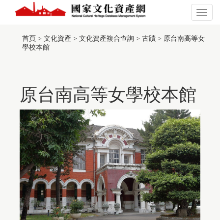
跳
到
展
主
開
:::
此
要
或
頁
首頁
>
文化資產
>
文化資產複合查詢
>
古蹟
>
原台南高等女
內
關
面
學校本館
容
閉
有
區
主
採
塊
選
用
單
TGOS
Map
原台南高等女學校本館
的
第
三
方
服
務，
惟
該
服
務
並
未
符
合