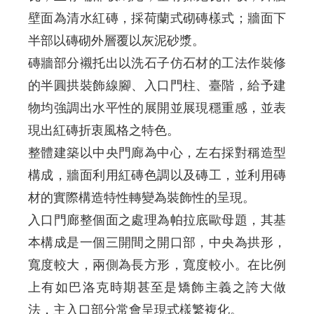
壁面為清水紅磚，採荷蘭式砌磚樣式；牆面下
半部以磚砌外層覆以灰泥砂漿。
磚牆部分襯托出以洗石子仿石材的工法作裝修
的半圓拱裝飾線腳、入口門柱、臺階，給予建
物均強調出水平性的展開並展現穩重感，並表
現出紅磚折衷風格之特色。
整體建築以中央門廊為中心，左右採對稱造型
構成，牆面利用紅磚色調以及磚工，並利用磚
材的實際構造特性轉變為裝飾性的呈現。
入口門廊整個面之處理為帕拉底歐母題，其基
本構成是一個三開間之開口部，中央為拱形，
寬度較大，兩側為長方形，寬度較小。在比例
上有如巴洛克時期甚至是矯飾主義之誇大做
法，主入口部分常會呈現式樣繁複化。