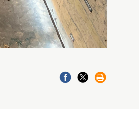
分
分
友
享
享
善
至
至
列
Facebook
twitter
印