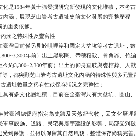
文化是1984年黃士強發掘研究新發現的文化堆積，本考
古內涵，展現芝山岩考古遺址史前文化發展的完整歷程，
構的重要依據。
積內涵之特殊性及豐富性：
在臺灣目前僅另見於唭哩岸和國定大坌坑等考古遺址，數
,800~3,300年前）出土黑彩陶、帶穗稻穀、骨角器
今約3,300~2,300年前）出土的仰身直肢與甕棺葬
群等，都突顯芝山岩考古遺址文化內涵的特殊性與多元豐
型考古遺址數量之稀有性或保存狀況之完整性：
址具有多文化層堆積，目前在全臺灣只有大坌坑、圓山、
33年被臺灣總督府指定為史蹟及天然紀念物，因文化層
受軍事設施、道路、民宅與廟宇建設的影響，局部受到破壞
已受到保護，並得以保留其自然風貌，整體保存尚稱完善