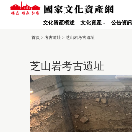
跳
到
主
要
文化資產概述
文化資產
公告資
內
容
:::
此
區
頁
首頁
>
考古遺址
>
芝山岩考古遺址
塊
面
有
採
用
芝山岩考古遺址
TGOS
Map
的
第
三
方
服
務，
惟
該
服
務
並
未