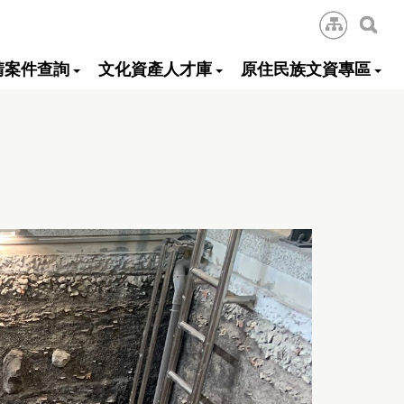
:::
網
站
導
搜
覽
尋
請案件查詢
文化資產人才庫
原住民族文資專區