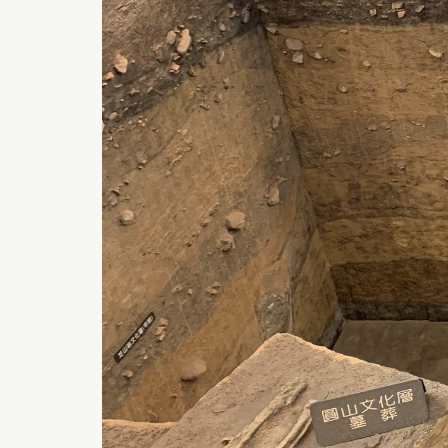
符
合
無
障
礙
AA
標
準。
請
使
用
者
瀏
覽
畫
面
時
須
多
加
注
意。