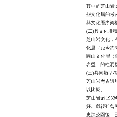
其中的芝山岩
些文化層的考
與文化層序架
(二)具文化堆
芝山岩文化，
化層（距今約3
圓山文化層（距
岩盤上的柱洞
(三)具同類
芝山岩考古遺
以比擬。
芝山岩於19
好。戰後雖曾
史蹟公園後，