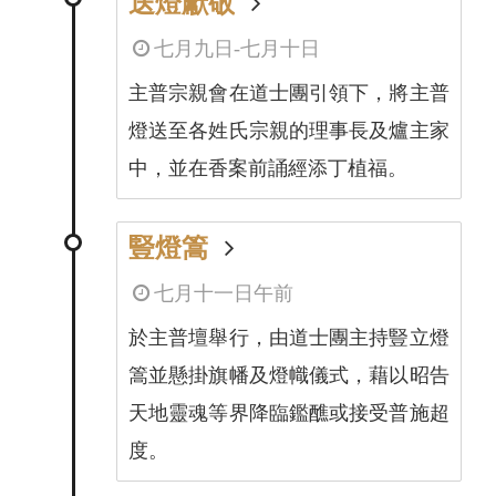
送燈獻敬
七月九日-七月十日
主普宗親會在道士團引領下，將主普
燈送至各姓氏宗親的理事長及爐主家
中，並在香案前誦經添丁植福。
豎燈篙
七月十一日午前
於主普壇舉行，由道士團主持豎立燈
篙並懸掛旗幡及燈幟儀式，藉以昭告
天地靈魂等界降臨鑑醮或接受普施超
度。