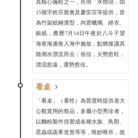
其核心儀程之一，所用「水燈頭」由
15個字姓宗親會及慶安宮等提供，皆
為竹架紙糊厝型，內置蠟燭、經衣、
銀紙，農曆7月14日午夜於八斗子望
海巷海邊推入海中施放，點燃後讓其
隨潮水漂流而去；俗信，火勢愈旺，
漂流愈遠，運勢愈佳。
看桌
「看桌」（看牲）為普度時提供老大
公觀賞用的祭品，多屬小型秀珍者，
以麵粉製作捏塑成各種水族、鳥獸、
昆蟲或蔬果造形等等，唯妙唯肖，故