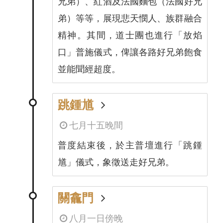
兄弟）、紅酒及法國麵包（法國好兄
弟）等等，展現悲天憫人、族群融合
精神。其間，道士團也進行「放焰
口」普施儀式，俾讓各路好兄弟飽食
並能聞經超度。
跳鍾馗
七月十五晚間
普度結束後，於主普壇進行「跳鍾
馗」儀式，象徵送走好兄弟。
關龕門
八月一日傍晚