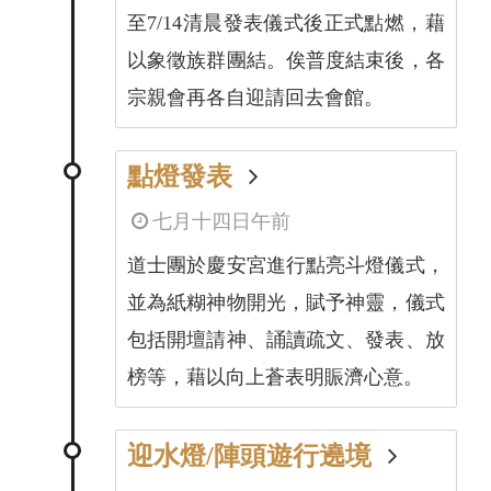
至7/14清晨發表儀式後正式點燃，藉
以象徵族群團結。俟普度結束後，各
宗親會再各自迎請回去會館。
點燈發表
七月十四日午前
道士團於慶安宮進行點亮斗燈儀式，
並為紙糊神物開光，賦予神靈，儀式
包括開壇請神、誦讀疏文、發表、放
榜等，藉以向上蒼表明賑濟心意。
迎水燈/陣頭遊行遶境