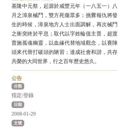
基隆中元祭，起源於咸豐元年（一八五一）八
月之漳泉械鬥，雙方死傷眾多；挑釁報仇將發
生的時候，漳泉地方人士出面調解，再次械鬥
之衝突終於平息；取代以字姓輪值主普，超渡
普施孤魂幽靈，以血緣代替地域觀念，以賽陣
頭來代替打破頭的陋習；達成社會和諧，共存
共榮的大同世界，行之百年歷史悠久。
公告
分類
指定/登錄
日期
2008-01-29
文號