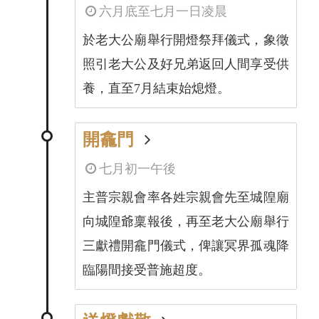
六月底至七月一日凌晨
於老大公廟舉行開燈祭拜儀式，象徵
照引老大公及好兄弟返回人間享受供
養，直至7月結束始熄燈。
開龕門
七月初一午後
主普宗親會率各姓宗親會先至城隍廟
向城隍爺稟報後，再至老大公廟舉行
三獻禮開龕門儀式，俾讓冥界孤魂降
臨陽間接受普施超度。