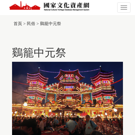
跳
到
展
主
開
:::
要
或
首頁
>
民俗
>
鷄籠中元祭
內
關
容
閉
區
主
塊
選
單
鷄籠中元祭