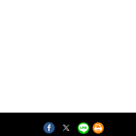
分
分
分
友
享
享
享
善
至
至
至
列
Facebook
twitter
Line
印