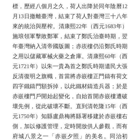
標，歷經八個月之久，荷人出降於同年陰曆12
月13日撤離臺灣，結束了荷人對臺灣三十八年
來的統治與壓榨。清康熙22年（西元1683年）
施琅領軍擊敗鄭軍，結束了鄭氏治臺時期，翌
年臺灣納入清帝國版圖；赤崁樓仍沿鄭氏時期
之用以儲藏軍械火藥之倉庫。清康熙60年（西
元1721年）以朱一貴為首之鄭氏時期遺民大張
反清復明之旗幟，首當將赤嵌樓正門鑄有荷文
四字鐵鑄門額拆掉，以此鐵材鑄造兵器；於是
赤嵌樓門戶開始起變化，自始首開赤嵌樓遭破
壞先例，從此破壞不斷。直到清乾隆15年（西
元1750年）知縣盧鼎梅將縣署移建於赤嵌樓右
側，加以修護管理，定時開放供人參觀，而有
府城八景之一「赤嵌夕照」的美名。同治初