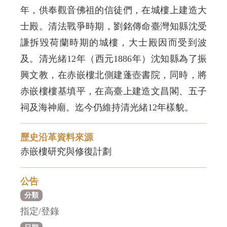
年，供奉觀音佛祖的信徒們，在城樓上建造大
士殿。清法戰爭時期，劉銘傳命臺灣知縣沈受
謙拆毀荷蘭時期的城樓，大士殿因而受到波
及。清光緒12年（西元1886年）沈知縣為了振
興文教，在赤嵌樓北側建蓬壺書院，同時，將
赤嵌樓樓基填平，在高臺上建造文昌閣、五子
祠及海神廟。迄今仍維持清光緒12年樣貌。
歷史沿革資料來源
赤嵌樓研究與修復計劃
公告
分類
指定/登錄