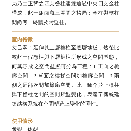
局乃由正背之四支檐柱連線通過中央四支金柱
構成，此一組面寬三開間之格局；金柱與檐柱
間尚有一磚牆及附璧柱。
室內特徵
文昌閣：延伸其上層檐柱至底層地板，然後比
較此一假想柱與下層檐柱所形成之空間型態，
而其形成之空間型態可分為三種：1.正面之檐
廊空間；2.背面之樓梯空間加檐廊空間；3.兩
側之局部次間加檐廊空間。此三種介於上檐柱
與下檐柱之間的空間類型變化，表達了傳統建
築結構系統在空間塑造上變化的彈性。
使用情形
參觀、休憩