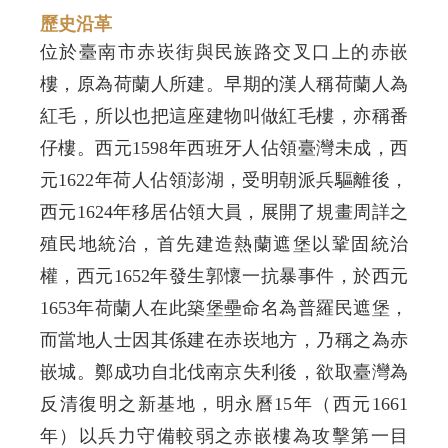
歷史沿革
位於臺南市赤崁街與民族路交叉口上的赤嵌
樓，原為荷蘭人所建。早期的漢人稱荷蘭人為
紅毛，所以也把這座建物叫做紅毛樓，亦稱番
仔樓。西元1598年西班牙人佔領臺灣未成，西
元1622年荷人佔領澎湖，受明朝派兵驅離後，
西元1624年移居佔領大員，展開了規畫周詳之
殖民地統治，首先建造熱蘭遮堡以鞏固統治
權，西元1652年發生郭懷一抗暴事件，於西元
1653年荷蘭人在此築堡壘命名為普羅民遮堡，
而當地人士因其係建在赤崁地方，乃稱之為赤
嵌城。鄭成功自北伐南京失利後，欲取臺灣為
反清復明之新基地，明永曆15年（西元1661
年）以兵力守備較弱之赤嵌樓為攻擊第一目