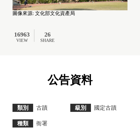
無
障
礙
圖像來源: 文化部文化資產局
AA
標
準。
16963
26
請
使
VIEW
SHARE
用
者
瀏
覽
畫
面
公告資料
時
須
多
加
注
意。
類別
古蹟
級別
國定古蹟
種類
衙署