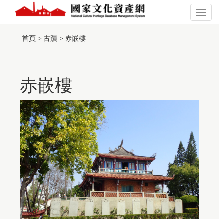
跳
到
展
主
開
:::
此
要
或
頁
首頁
>
古蹟
>
赤嵌樓
內
關
面
容
閉
有
區
主
採
塊
選
用
單
赤嵌樓
TGOS
Map
的
第
三
方
服
務，
惟
該
服
務
並
未
符
合